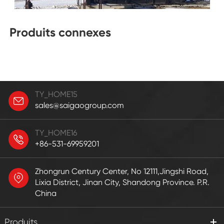
Produits connexes
TY_HOME15
sales@saigaogroup.com
TY_HOME16
+86-531-69959201
Zhongrun Century Center, No 12111,Jingshi Road,
Lixia District, Jinan City, Shandong Province. P.R.
China
Produits