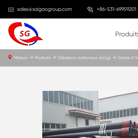
sales@saigaogroup.com
+86-531-69959201
Produit
Maison
Produits
Oléoducs nationaux (octg)
Gaine d 'h