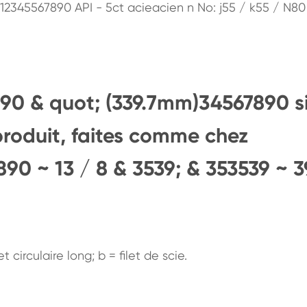
12345567890 API - 5ct acieacien n No: j55 / k55 / N80
8990 & quot; (339.7mm)34567890 s
produit, faites comme chez
90 ~ 13 / 8 & 3539; & 353539 ~ 3
et circulaire long; b = filet de scie.