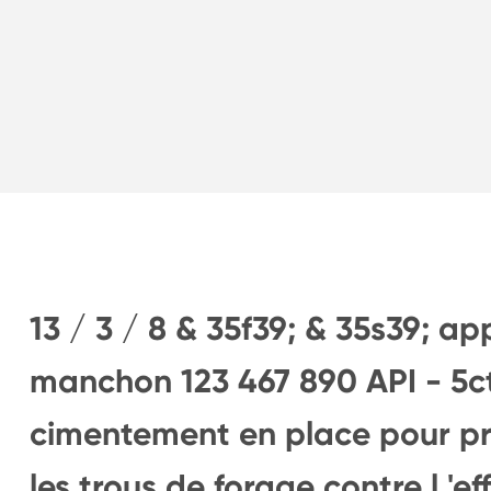
13 / 3 / 8 & 35f39; & 35s39; a
manchon 123 467 890 API - 5ct
cimentement en place pour pro
les trous de forage contre l '