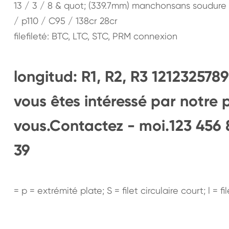
13 / 3 / 8 & quot; (339.7mm) manchonsans soudure 
/ p110 / C95 / 138cr 28cr
filefileté: BTC, LTC, STC, PRM connexion
longitud: R1, R2, R3 12123257
vous êtes intéressé par notre 
vous.Contactez - moi.123 456 8
39
= p = extrémité plate; S = filet circulaire court; l = fil