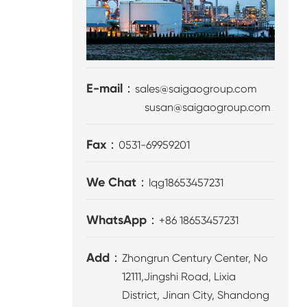
E-mail：
sales@saigaogroup.com
susan@saigaogroup.com
Fax：
0531-69959201
We Chat：
lqg18653457231
WhatsApp：
+86 18653457231
Add：
Zhongrun Century Center, No
12111,Jingshi Road, Lixia
District, Jinan City, Shandong