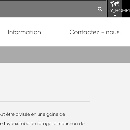
TY_HOME1
Information
Contactez - nous.
peut être divisée en une gaine de
n de tuyaux.Tube de forageLe manchon de