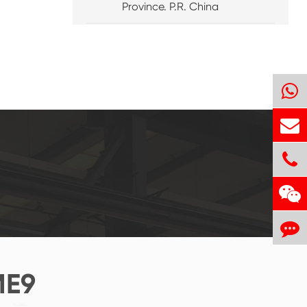
Province. P.R. China
E9