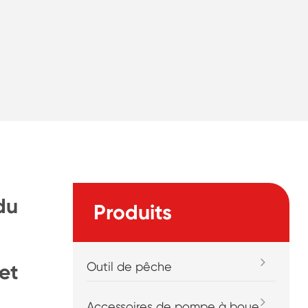
du
Produits
Outil de pêche
et
Accessoires de pompe à boue