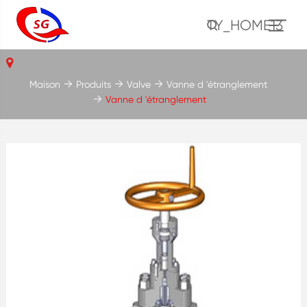
TY_HOME13
Maison
Produits
Valve
Vanne d 'étranglement
Vanne d 'étranglement