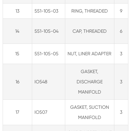
13
551-105-03
RING, THREADED
9
14
551-105-04
CAP, THREADED
6
15
551-105-05
NUT, LINER ADAPTER
3
GASKET,
16
IO548
DISCHARGE
3
MANIFOLD
GASKET, SUCTION
17
IO507
3
MANIFOLD