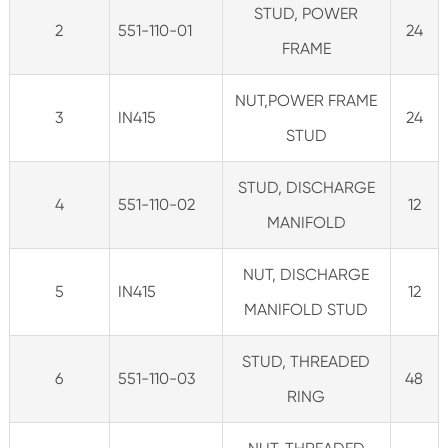
STUD, POWER
2
551-110-01
24
FRAME
NUT,POWER FRAME
3
IN415
24
STUD
STUD, DISCHARGE
4
551-110-02
12
MANIFOLD
NUT, DISCHARGE
5
IN415
12
MANIFOLD STUD
STUD, THREADED
6
551-110-03
48
RING