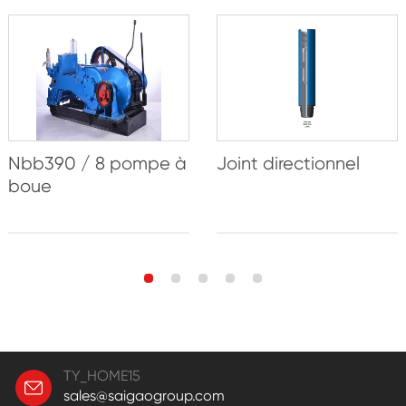
Nbb390 / 8 pompe à
Joint directionnel
boue
TY_HOME15
sales@saigaogroup.com