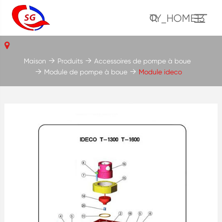
TY_HOME13
Maison
Produits
Accessoires de pompe à boue
Module de pompe à boue
Module ideco