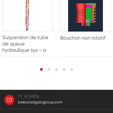
Suspension de tube
Bouchon non rotatif
de queue
hydraulique syx - a
TY_HOME15
sales@saigaogroup.com