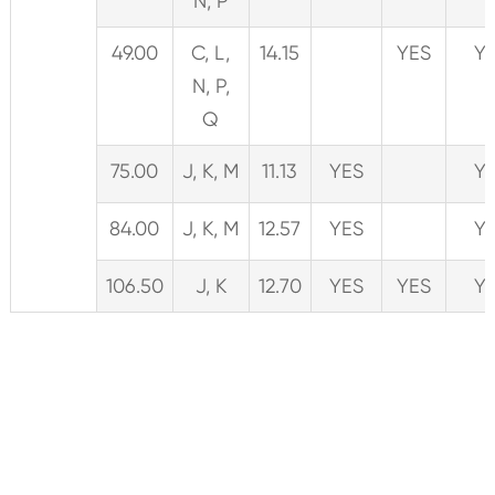
N, P
49.00
C, L,
14.15
YES
Y
N, P,
Q
75.00
J, K, M
11.13
YES
Y
84.00
J, K, M
12.57
YES
Y
106.50
J, K
12.70
YES
YES
Y