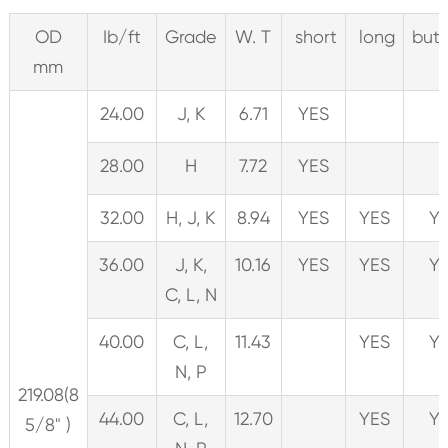
OD
Ib/ft
Grade
W. T
short
long
butt
mm
24.00
J, K
6.71
YES
28.00
H
7.72
YES
32.00
H, J, K
8.94
YES
YES
Y
36.00
J, K,
10.16
YES
YES
Y
C, L, N
40.00
C, L,
11.43
YES
Y
N, P
219.08(8
44.00
C, L,
12.70
YES
Y
5/8" )