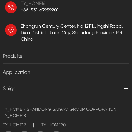
TY_HOME16
+86-531-69959201
Zhongrun Century Center, No 12111,Jingshi Road,
Lixia District, Jinan City, Shandong Province. P.R.
China
Produits
Application
Saigo
TY_HOME17
SHANDONG SAIGAO GROUP CORPORATION
TY_HOME18
|
TY_HOME19
TY_HOME20