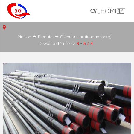
TY_HOME13
Maison
Produits
Oléoducs nationaux (octg)
Gaine d 'huile
8 - 5 / 8