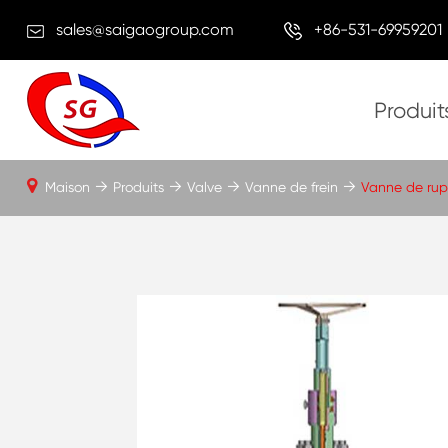
sales@saigaogroup.com
+86-531-69959201
Produit
Maison
Produits
Valve
Vanne de frein
Vanne de rup