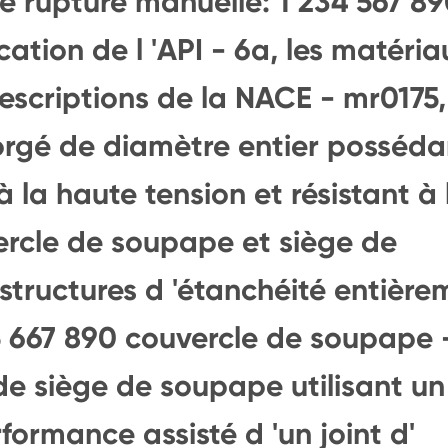
e rupture manuelle: 1 234 567 8
cation de l 'API - 6a, les matéria
escriptions de la NACE - mr0175,
orgé de diamètre entier posséda
à la haute tension et résistant à 
ercle de soupape et siège de
tructures d 'étanchéité entière
45 667 890 couvercle de soupape 
 siège de soupape utilisant un
formance assisté d 'un joint d'