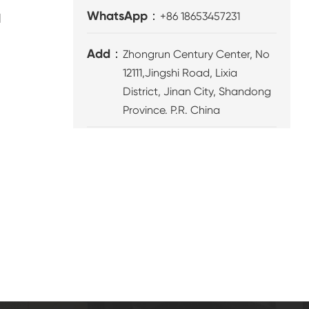
WhatsApp：
+86 18653457231
l
Add：
Zhongrun Century Center, No
12111,Jingshi Road, Lixia
District, Jinan City, Shandong
Province. P.R. China