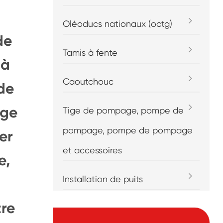
Oléoducs nationaux (octg)
de
Tamis à fente
 à
Caoutchouc
de
age
Tige de pompage, pompe de
pompage, pompe de pompage
er
et accessoires
e,
Installation de puits
tre