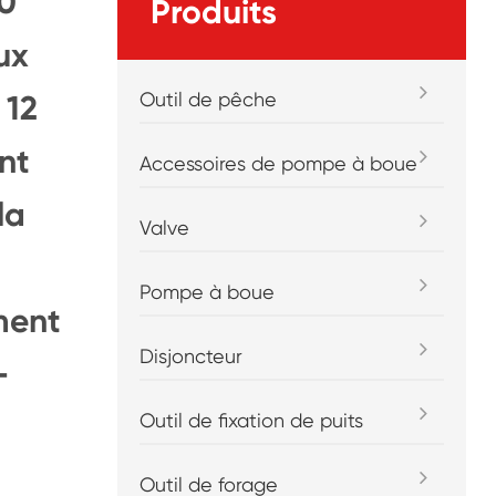
90
Produits
ux
Outil de pêche
 12
nt
Accessoires de pompe à boue
la
Valve
Pompe à boue
ment
Disjoncteur
-
Outil de fixation de puits
Outil de forage