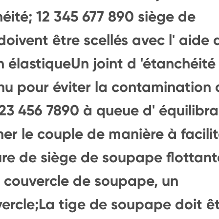
éité; 12 345 677 890 siège de
ivent être scellés avec l' aide 
élastiqueUn joint d 'étanchéité
nu pour éviter la contamination 
 123 456 7890 à queue d' équilibr
nner le couple de manière à facilit
ure de siège de soupape flottant
n couvercle de soupape, un
ercle;La tige de soupape doit ê