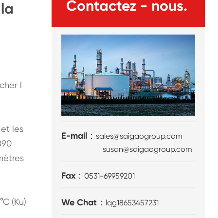
Contactez - nous.
la
cher l
et les
E-mail：
sales@saigaogroup.com
890
susan@saigaogroup.com
mètres
Fax：
0531-69959201
°C (Ku)
We Chat：
lqg18653457231