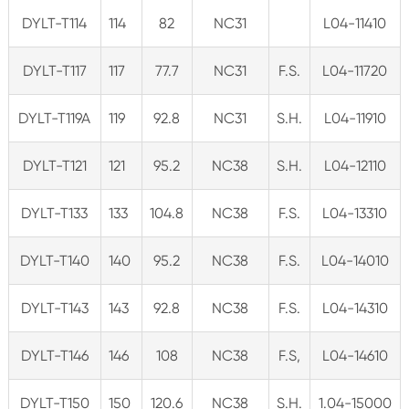
DYLT-T114
114
82
NC31
L04-11410
DYLT-T117
117
77.7
NC31
F.S.
L04-11720
DYLT-T119A
119
92.8
NC31
S.H.
L04-11910
DYLT-T121
121
95.2
NC38
S.H.
L04-12110
DYLT-T133
133
104.8
NC38
F.S.
L04-13310
DYLT-T140
140
95.2
NC38
F.S.
L04-14010
DYLT-T143
143
92.8
NC38
F.S.
L04-14310
DYLT-T146
146
108
NC38
F.S,
L04-14610
DYLT-T150
150
120.6
NC38
S.H.
1.04-15000