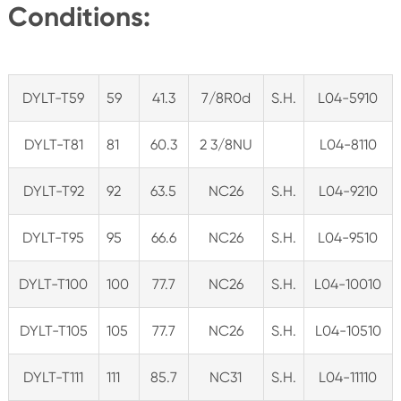
Conditions:
DYLT-T59
59
41.3
7/8R0d
S.H.
L04-5910
DYLT-T81
81
60.3
2 3/8NU
L04-8110
DYLT-T92
92
63.5
NC26
S.H.
L04-9210
DYLT-T95
95
66.6
NC26
S.H.
L04-9510
DYLT-T100
100
77.7
NC26
S.H.
L04-10010
DYLT-T105
105
77.7
NC26
S.H.
L04-10510
DYLT-T111
111
85.7
NC31
S.H.
L04-11110