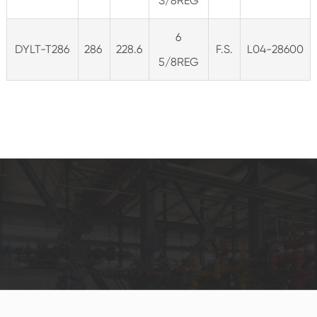
S/8REG
6
DYLT-T286
286
228.6
F.S.
L04-28600
5/8REG