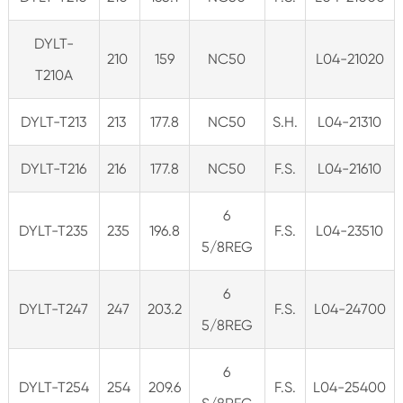
DYLT-
210
159
NC50
L04-21020
T210A
DYLT-T213
213
177.8
NC50
S.H.
L04-21310
DYLT-T216
216
177.8
NC50
F.S.
L04-21610
6
DYLT-T235
235
196.8
F.S.
L04-23510
5/8REG
6
DYLT-T247
247
203.2
F.S.
L04-24700
5/8REG
6
DYLT-T254
254
209.6
F.S.
L04-25400