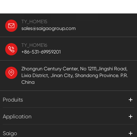
TY_HOME15
sales@saigaogroup.com
TY_HOME16
+86-531-69959201
Zhongrun Century Center, No 12111,Jingshi Road,
Lixia District, Jinan City, Shandong Province. P.R.
China
Produits
Application
Saigo