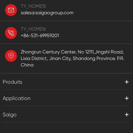
TY_HOME15
sales@saigaogroup.com
TY_HOME16
+86-531-69959201
Zhongrun Century Center, No 12111,Jingshi Road,
Lixia District, Jinan City, Shandong Province. P.R.
China
Produits
Application
Saigo