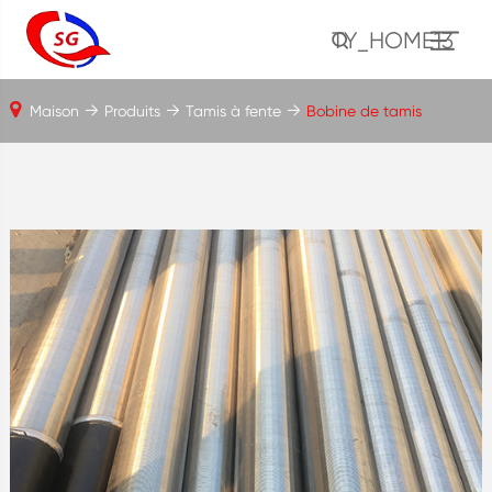
TY_HOME13
Maison
Produits
Tamis à fente
Bobine de tamis