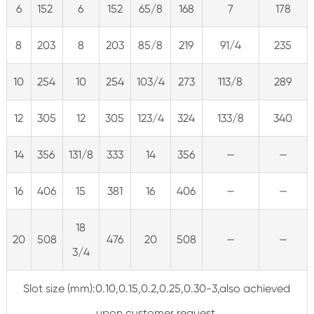
6
152
6
152
65/8
168
7
178
8
203
8
203
85/8
219
91/4
235
10
254
10
254
103/4
273
113/8
289
12
305
12
305
123/4
324
133/8
340
14
356
131/8
333
14
356
—
—
16
406
15
381
16
406
—
—
18
20
508
476
20
508
—
—
3/4
Slot size (mm):0.10,0.15,0.2,0.25,0.30-3,also achieved
upon customer request.