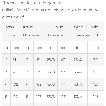
filtrants sont les plus largement
utilisés.Spécifications techniques pour le criblage
autour du fil:
Screen
Inside
Outside
OD of Female
Size
Diameter
Diameter
Threaded End
in
mm
In
mm
in
mm
In
mm
2
51
2
51
25/8
67
23/4
70
3
76
3
76
35/8
92
33/4
95
4
102
4
102
45/8
117
43/4
121
5
127
5
127
55/8
143
53/4
146