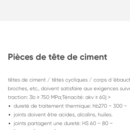
Pièces de tête de ciment
têtes de ciment / têtes cycliques / corps d 'ébauc
broches, etc., doivent satisfaire aux exigences suiv
traction: 3b ≥ 750 MPa;Ténacité: akv ≥ 60j >
dureté de traitement thermique: hb270 ~ 300 ~
joints doivent être acides, alcalins, huiles.
joints partagent une dureté: HS 60 ~ 80 ~