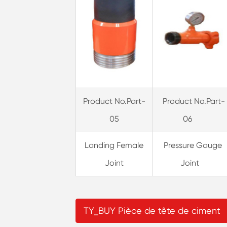
Product No.Part-
Product No.Part-
05
06
Landing Female
Pressure Gauge
Joint
Joint
TY_BUY Pièce de tête de ciment