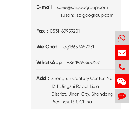
E-mail：
sales@saigaogroup.com
susan@saigaogroup.com
Fax：
0531-69959201
We Chat：
lqg18653457231
WhatsApp：
+86 18653457231
Add：
Zhongrun Century Center, No
12111,Jingshi Road, Lixia
District, Jinan City, Shandong
Province. P.R. China