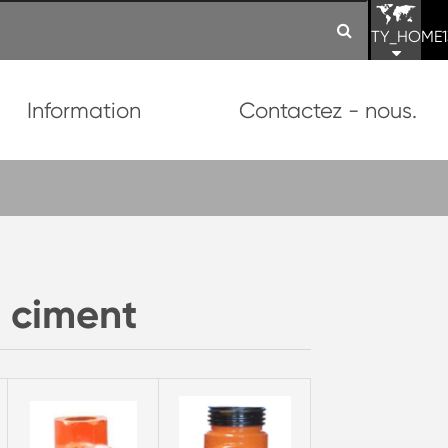
TY_HOME1
Information
Contactez - nous.
e ciment