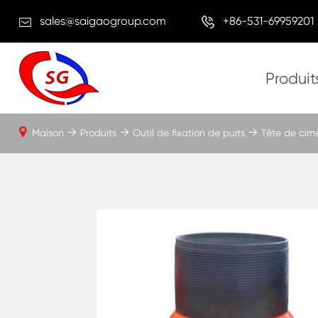
sales@saigaogroup.com
+86-531-69959201
Produit
Maison
Produits
Outil de fixation de puits
Tête de cim