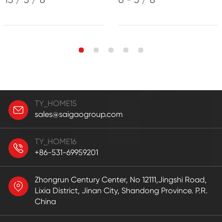
TY_HOME15
sales@saigaogroup.com
TY_HOME16
+86-531-69959201
Zhongrun Century Center, No 12111,Jingshi Road,
Lixia District, Jinan City, Shandong Province. P.R.
China