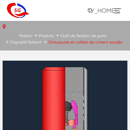
TY_HOME13
Maison
Produits
Outil de fixation de puits
Dispositif flottant
Chaussures et colliers de ciment soudés