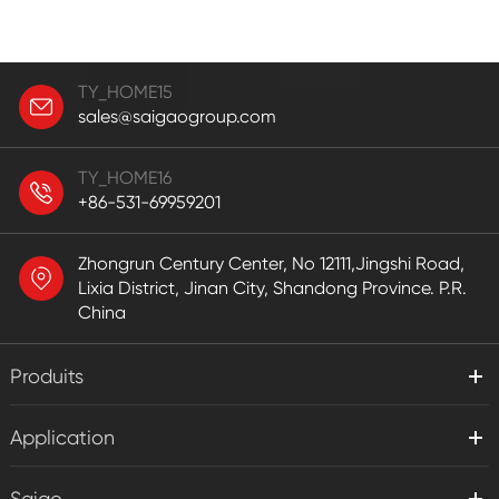
TY_HOME15
sales@saigaogroup.com
TY_HOME16
+86-531-69959201
Zhongrun Century Center, No 12111,Jingshi Road,
Lixia District, Jinan City, Shandong Province. P.R.
China
Produits
Application
Saigo