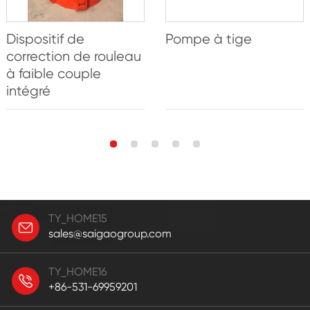
Dispositif de
Pompe à tige
correction de rouleau
à faible couple
intégré
TY_HOME15
sales@saigaogroup.com
TY_HOME16
+86-531-69959201