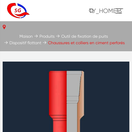
TY_HOME13
Maison
Produits
Outil de fixation de puits
Dispositif flottant
Chaussures et colliers en ciment perforés