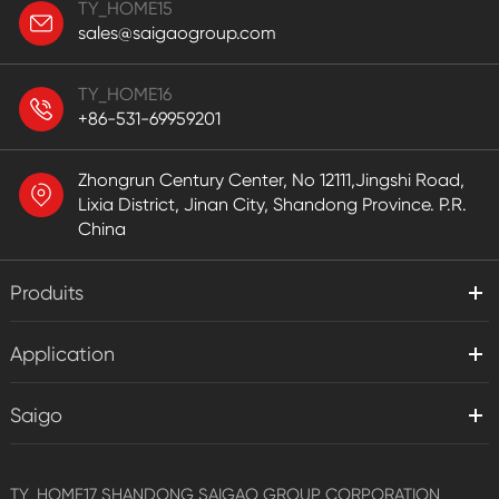
TY_HOME15
sales@saigaogroup.com
TY_HOME16
+86-531-69959201
Zhongrun Century Center, No 12111,Jingshi Road,
Lixia District, Jinan City, Shandong Province. P.R.
China
Produits
Application
Saigo
TY_HOME17
SHANDONG SAIGAO GROUP CORPORATION