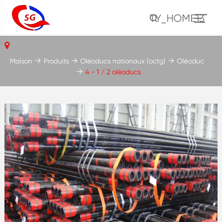
TY_HOME13
Maison
Produits
Oléoducs nationaux (octg)
Oléoduc
4 - 1 / 2 oléoducs