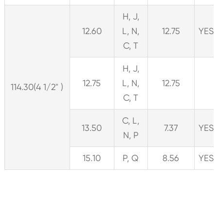
H, J,
12.60
L, N,
12.75
YES
C, T
H, J,
12.75
L, N,
12.75
114.30(4 1/2" )
C, T
C, L,
13.50
7.37
YES
N, P
15.10
P, Q
8.56
YES