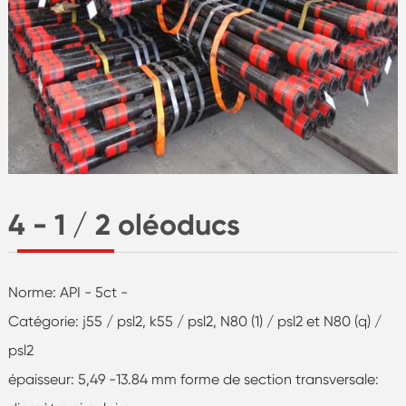
4 - 1 / 2 oléoducs
Norme: API - 5ct -
Catégorie: j55 / psl2, k55 / psl2, N80 (1) / psl2 et N80 (q) /
psl2
épaisseur: 5,49 -13.84 mm forme de section transversale: