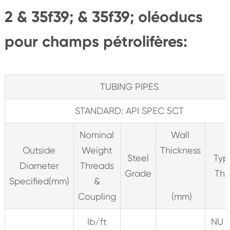
2 & 35f39; & 35f39; oléoducs
pour champs pétrolifères:
TUBING PIPES
STANDARD: API SPEC 5CT
Nominal
Wall
Outside
Weight
Thickness
Steel
Typ
Diameter
Threads
Grade
Thr
Specified(mm)
&
Coupling
(mm)
Ib/ft
NU