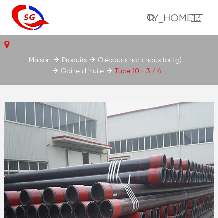
TY_HOME13
Maison
Produits
Oléoducs nationaux (octg)
Gaine d 'huile
Tube 10 - 3 / 4