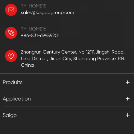
TY_HOME15
sales@saigaogroup.com
TY_HOME16
+86-531-69959201
Zhongrun Century Center, No 12111,Jingshi Road,
Lixia District, Jinan City, Shandong Province. P.R.
China
Produits
Application
Saigo