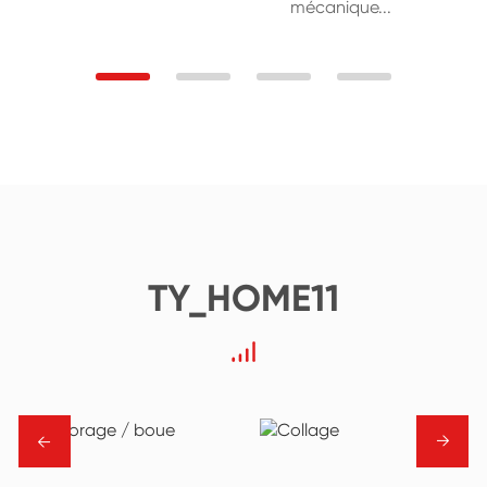
mécanique...
TY_HOME11
→
→