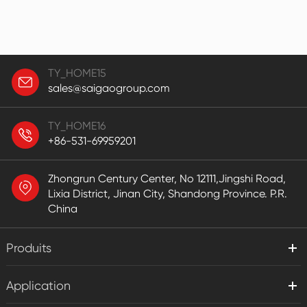
TY_HOME15
sales@saigaogroup.com
TY_HOME16
+86-531-69959201
Zhongrun Century Center, No 12111,Jingshi Road,
Lixia District, Jinan City, Shandong Province. P.R.
China
Produits
Application