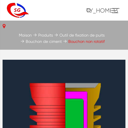
TY_HOME13
Maison
Produits
Outil de fixation de puits
Bouchon de ciment
Bouchon non rotatif