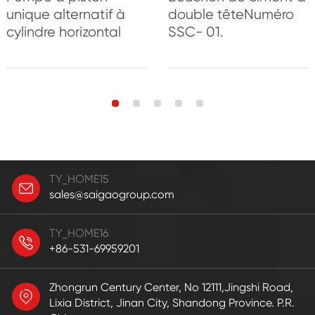
unique alternatif à
double têteNuméro
cylindre horizontal
SSC- 01.
TY_HOME15
sales@saigaogroup.com
TY_HOME16
+86-531-69959201
Zhongrun Century Center, No 12111,Jingshi Road,
Lixia District, Jinan City, Shandong Province. P.R.