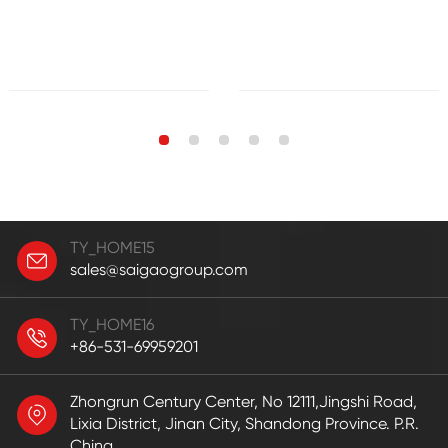
TY_HOME15
sales@saigaogroup.com
TY_HOME16
+86-531-69959201
Zhongrun Century Center, No 12111,Jingshi Road,
Lixia District, Jinan City, Shandong Province. P.R.
China