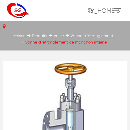
TY_HOME13
Maison
Produits
Valve
Vanne d 'étranglement
Vanne d 'étranglement de manchon interne