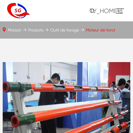
TY_HOME13
Maison
Produits
Outil de forage
Moteur de fond