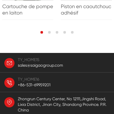
Cartouche de pompe
Piston en caoutchouc
en laiton
adhésif
TY_HOME15
sales@saigaogroup.com
TY_HOME16
+86-531-69959201
Zhongrun Century Center, No 12111,Jingshi Road,
Lixia District, Jinan City, Shandong Province. P.R.
China