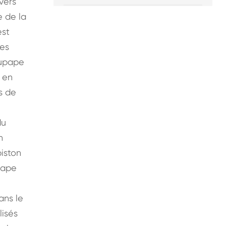
vers
 de la
est
Ces
oupape
t en
s de
du
n
iston
upape
ans le
lisés