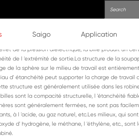
s
Saigo
Application
à billes et robinet à pisto
effet de la pression diélectrique, la bille produit un c
chéité de l 'extrémité de sortie.La structure de la soupa
ton rotatif
ge de la sphère sur le milieu de travail est entièremen
riau d' étanchéité peut supporter la charge de travail
te structure est généralement utilisée dans les robin
les sont la compacité structurelle, l 'étanchéité fiable, 
phères sont généralement fermées, ne sont pas facilemen
ants, à l 'acide, au gaz naturel, etc.Les milieux, qui s
oxyde d' hydrogène, le méthane, l 'éthylène, etc., sont l
biné.