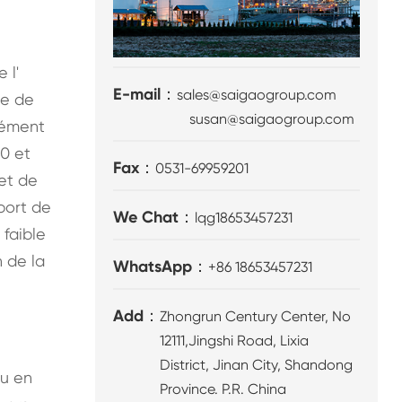
 l'
E-mail：
sales@saigaogroup.com
ge de
susan@saigaogroup.com
lément
 0 et
Fax：
0531-69959201
 et de
port de
We Chat：
lqg18653457231
 faible
n de la
WhatsApp：
+86 18653457231
Add：
Zhongrun Century Center, No
12111,Jingshi Road, Lixia
District, Jinan City, Shandong
ou en
Province. P.R. China