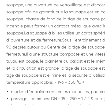
soupape, une ouverture de verrouillage est disposée
soupape afin de garantir que la soupape est en pos
soupape: charge de fond de la tige de soupape pou
incendie peut former un contact métallique avec le
soupape.La soupape à billes utilise un corps sphé
d' ouverture et de fermeture.Sous l 'entraînement 
90 degrés autour du Centre de la tige de soupape, 
fermeture.Il a une structure compacte et une vites
tuyau est coupé, le diamètre du ballast est le même
et la circulation est grande, la tige de soupape e
tige de soupape est éliminé et la sécurité d' utilisa
température applicable: - 196 - 350 °C +
modes d 'entraînement: voies manuelles, pneumat
passages communs: DN - 15 - 250 + 1 / 2 & quot