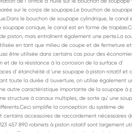
ation de l 'orifice d' huile sur le bouchon de soupape 
éparée sur le corps de soupape.Le bouchon de soupape
ue.Dans le bouchon de soupape cylindrique, le canal 
 soupape conique, le canal est en forme de trapèze.
e de piston, mais entraînent également une perte.La s
utilisée en tant que milieu de coupe et de fermeture e
ussi être utilisée dans certains cas pour des économie
n et de la résistance à la corrosion de la surface d'
faces d' étanchéité d 'une soupape à piston rotatif et 
nt toute la durée d 'ouverture, on utilise également u
ne autre caractéristique importante de la soupape à p
 une structure à canaux multiples, de sorte qu' une so
ifférents.Ceci simplifie la conception du système de
 et certains accessoires de raccordement nécessaires d
: 123 457 890 robinets à piston rotatif sont largement uti