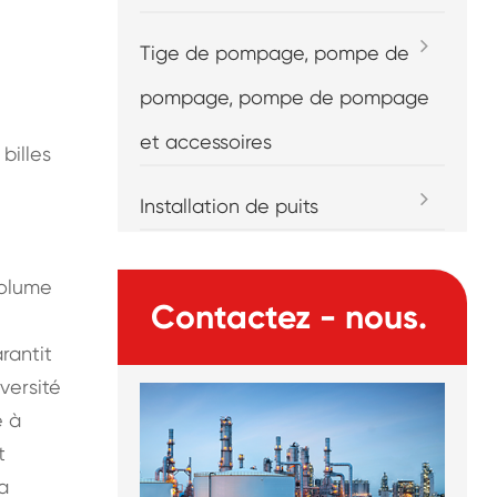
Tige de pompage, pompe de
pompage, pompe de pompage
et accessoires
billes
e
Installation de puits
volume
Contactez - nous.
rantit
versité
e à
t
a