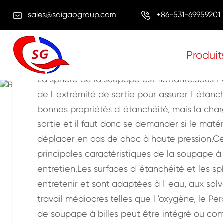
sales@saigaogroup.com
+86-531-69959201
Produit
Robinet 
La sphère de la soupape est flottante.Sous l '
de l 'extrémité de sortie pour assurer l' étan
Maison
Produits
Valve
Robinet à billes et robinet à pis
bonnes propriétés d 'étanchéité, mais la char
sortie et il faut donc se demander si le maté
déplacer en cas de choc à haute pression.Cet
principales caractéristiques de la soupape à bil
entretien.Les surfaces d 'étanchéité et les s
entretenir et sont adaptées à l' eau, aux solv
travail médiocres telles que l 'oxygène, le Per
de soupape à billes peut être intégré ou com