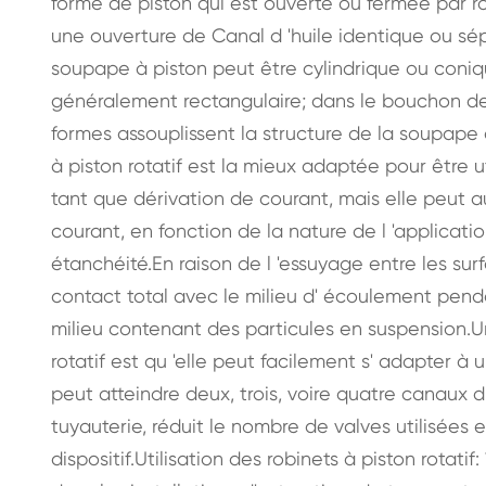
forme de piston qui est ouverte ou fermée par rot
une ouverture de Canal d 'huile identique ou s
soupape à piston peut être cylindrique ou coniq
généralement rectangulaire; dans le bouchon de
formes assouplissent la structure de la soupap
à piston rotatif est la mieux adaptée pour être 
tant que dérivation de courant, mais elle peut a
courant, en fonction de la nature de l 'applicatio
étanchéité.En raison de l 'essuyage entre les sur
contact total avec le milieu d' écoulement penda
milieu contenant des particules en suspension.U
rotatif est qu 'elle peut facilement s' adapter à
peut atteindre deux, trois, voire quatre canaux d
tuyauterie, réduit le nombre de valves utilisées
dispositif.Utilisation des robinets à piston rotatif