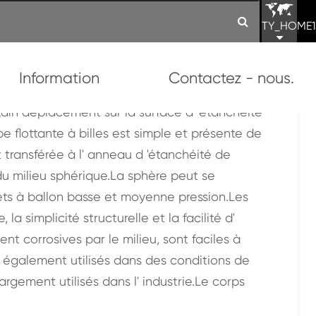
TY_HOME1
Information
Contactez - nous.
n rotatif
ertain déplacement sur la surface d' étanchéité
pe flottante à billes est simple et présente de
t transférée à l' anneau d 'étanchéité de
 du milieu sphérique.La sphère peut se
ets à ballon basse et moyenne pression.Les
la simplicité structurelle et la facilité d'
t corrosives par le milieu, sont faciles à
ont également utilisés dans des conditions de
argement utilisés dans l' industrie.Le corps