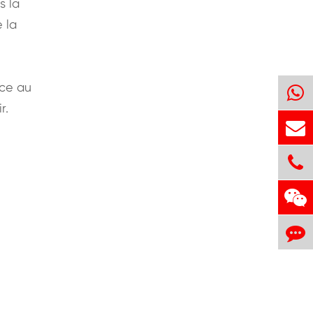
s la
e la
nce au
r.