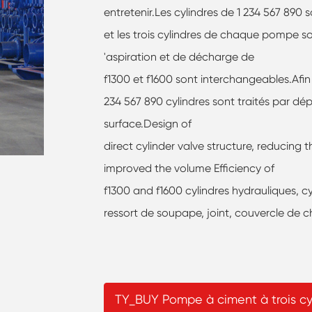
entretenir.Les cylindres de 1 234 567 890 s
et les trois cylindres de chaque pompe s
'aspiration et de décharge de
f1300 et f1600 sont interchangeables.Afin 
234 567 890 cylindres sont traités par dép
surface.Design of
direct cylinder valve structure, reducing
improved the volume Efficiency of
f1300 and f1600 cylindres hydrauliques, cy
ressort de soupape, joint, couvercle de 
TY_BUY Pompe à ciment à trois cy