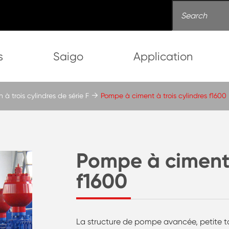
s
Saigo
Application
à trois cylindres de série F
Pompe à ciment à trois cylindres f1600
Pompe à ciment 
f1600
La structure de pompe avancée, petite tai