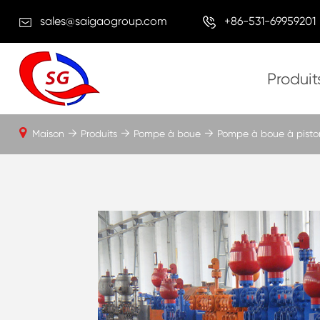
sales@saigaogroup.com
+86-531-69959201
Produit
Maison
Produits
Pompe à boue
Pompe à boue à piston 