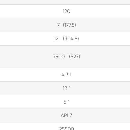
120
7" (177.8)
12 " (304.8)
7500 (527)
4.3:1
12 "
5 "
API 7
25500