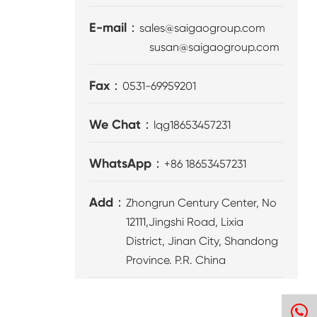
E-mail：
sales@saigaogroup.com
susan@saigaogroup.com
Fax：
0531-69959201
We Chat：
lqg18653457231
WhatsApp：
+86 18653457231
Add：
Zhongrun Century Center, No
12111,Jingshi Road, Lixia
District, Jinan City, Shandong
Province. P.R. China