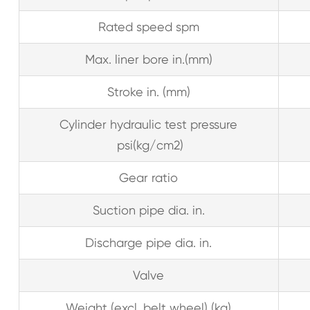
Rated speed spm
Max. liner bore in.(mm)
Stroke in. (mm)
Cylinder hydraulic test pressure
psi(kg/cm2)
Gear ratio
Suction pipe dia. in.
Discharge pipe dia. in.
Valve
Weight (excl. belt wheel) (kg)