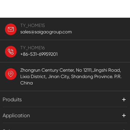
TY_HOME15
sales@saigaogroup.com
TY_HOME16
+86-531-69959201
Zhongrun Century Center, No 12111,Jingshi Road,
Lixia District, Jinan City, Shandong Province. P.R.
China
Produits
Application