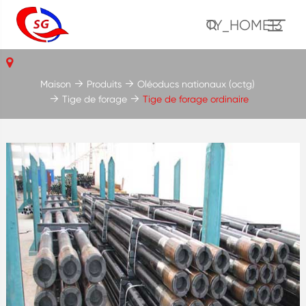
TY_HOME13
Maison
Produits
Oléoducs nationaux (octg)
Tige de forage
Tige de forage ordinaire