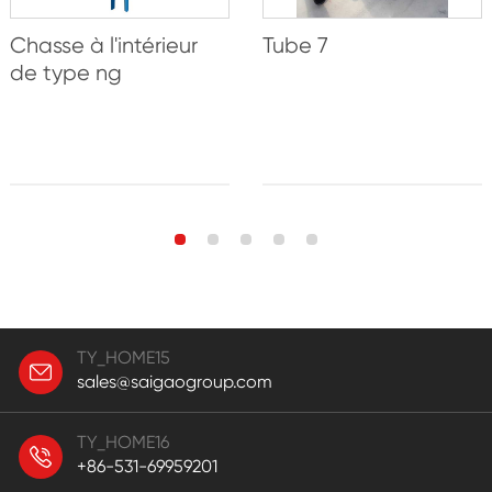
Chasse à l'intérieur
Tube 7
de type ng
TY_HOME15
sales@saigaogroup.com
TY_HOME16
+86-531-69959201