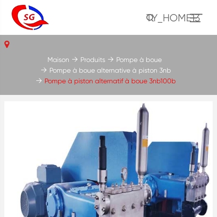
TY_HOME13
Maison
Produits
Pompe à boue
Pompe à boue alternative à piston 3nb
Pompe à piston alternatif à boue 3nb100b