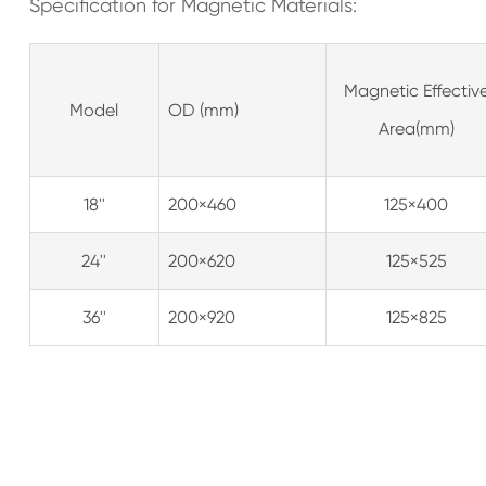
Specification for Magnetic Materials:
Magnetic Effectiv
Model
OD (mm)
Area(mm)
18''
200×460
125×400
24''
200×620
125×525
36''
200×920
125×825