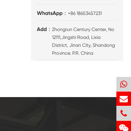
WhatsApp：
+86 18653457231
Add：
Zhongrun Century Center, No
12111,Jingshi Road, Lixia
District, Jinan City, Shandong
Province. P.R. China