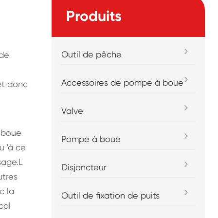
Produits
Outil de pêche
 de
Accessoires de pompe à boue
et donc
Valve
a boue
Pompe à boue
u 'à ce
sage.L
Disjoncteur
utres
c la
Outil de fixation de puits
cal