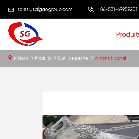
sales@saigaogroup.com
+86-531-69959201
Produit
Maison
Produits
Outil de pêche
Aimant à canal