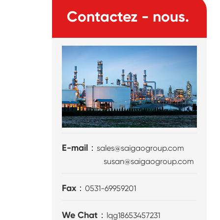
Contactez - nous.
E-mail：
sales@saigaogroup.com
susan@saigaogroup.com
Fax：
0531-69959201
We Chat：
lqg18653457231