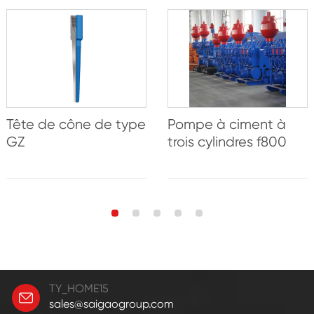
Tête de cône de type
Pompe à ciment à
GZ
trois cylindres f800
TY_HOME15
sales@saigaogroup.com