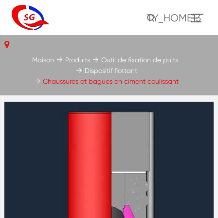
TY_HOME13
Maison
Produits
Outil de fixation de puits
Dispositif flottant
Chaussures et bagues en ciment coulissant