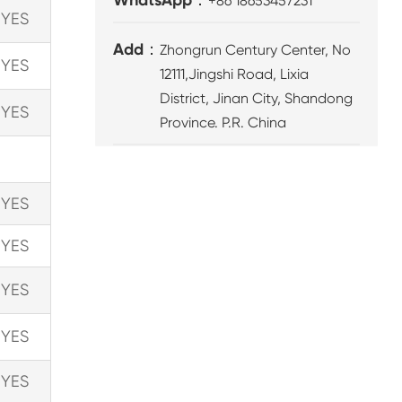
+86 18653457231
YES
Add：
Zhongrun Century Center, No
YES
12111,Jingshi Road, Lixia
District, Jinan City, Shandong
YES
Province. P.R. China
YES
YES
YES
YES
YES