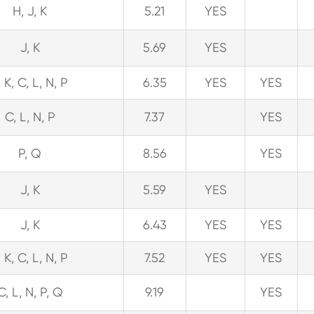
H, J, K
5.21
YES
J, K
5.69
YES
, K, C, L, N, P
6.35
YES
YES
C, L, N, P
7.37
YES
P, Q
8.56
YES
J, K
5.59
YES
J, K
6.43
YES
YES
, K, C, L, N, P
7.52
YES
YES
C, L, N, P, Q
9.19
YES