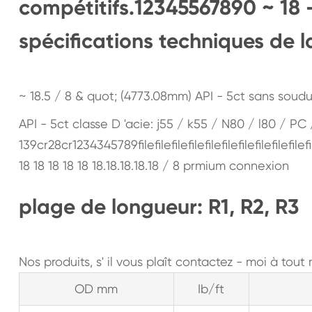
compétitifs.12345567890 ~ 18 -
spécifications techniques de l
~ 18.5 / 8 & quot; (4773.08mm) API - 5ct sans soud
API - 5ct classe D 'acie: j55 / k55 / N80 / l80 / PC
139cr28cr1234345789filefilefilefilefilefilefilefilefilefilef
18 18 18 18 18 18.18.18.18.18 / 8 prmium connexion
plage de longueur: R1, R2, R3
Nos produits, s' il vous plaît contactez - moi à tou
OD mm
Ib/ft