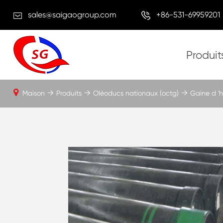
sales@saigaogroup.com
+86-531-69959201
Produit
Maison
Produits
Oléoducs nationaux (octg)
Gaine d 'h