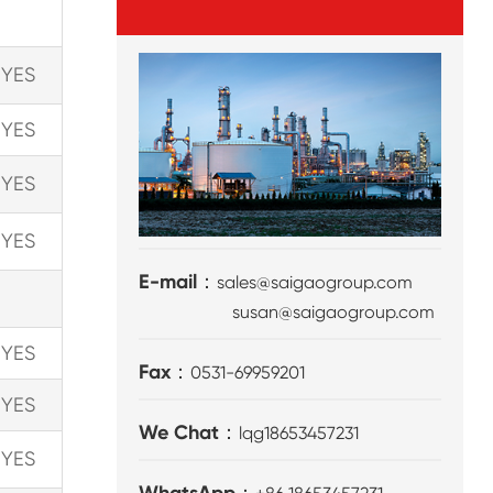
YES
YES
YES
YES
E-mail：
sales@saigaogroup.com
susan@saigaogroup.com
YES
Fax：
0531-69959201
YES
We Chat：
lqg18653457231
YES
WhatsApp：