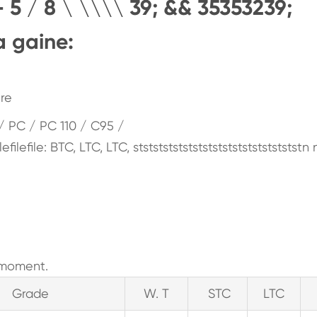
 5 / 8 \ \\\\ 39; && 35353239;
a gaine:
ure
 / PC / PC 110 / C95 /
ilefilefile: BTC, LTC, LTC, stststststststststststststststststn 
t moment.
Grade
W. T
STC
LTC