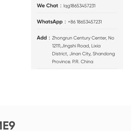
We Chat：
lqg18653457231
WhatsApp：
+86 18653457231
Add：
Zhongrun Century Center, No
12111,Jingshi Road, Lixia
District, Jinan City, Shandong
Province. P.R. China
E9