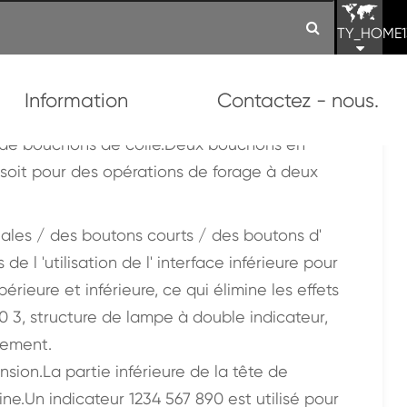
TY_HOME1
Information
Contactez - nous.
uchon
ion de bouchons de colle.Deux bouchons en
soit pour des opérations de forage à deux
nales / des boutons courts / des boutons d'
 l 'utilisation de l' interface inférieure pour
ieure et inférieure, ce qui élimine les effets
90 3, structure de lampe à double indicateur,
lement.
sion.La partie inférieure de la tête de
.Un indicateur 1234 567 890 est utilisé pour