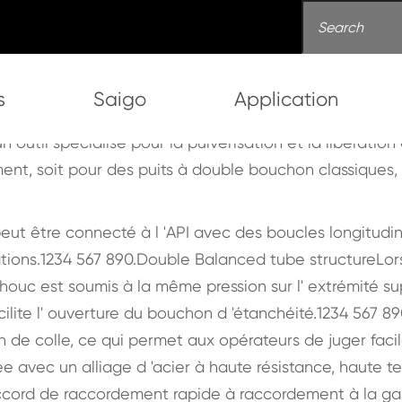
s
Saigo
Application
 de ciment à double bo
 outil spécialisé pour la pulvérisation et la libérat
t, soit pour des puits à double bouchon classiques, 
ent
Tête de ciment à double bouchon
peut être connecté à l 'API avec des boucles longitudi
ions.1234 567 890.Double Balanced tube structureLors de
ouc est soumis à la même pression sur l' extrémité supér
cilite l' ouverture du bouchon d 'étanchéité.1234 567 8
 de colle, ce qui permet aux opérateurs de juger faci
 avec un alliage d 'acier à haute résistance, haute ten
cord de raccordement rapide à raccordement à la gaine