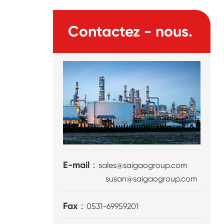
Contactez - nous.
E-mail：
sales@saigaogroup.com
susan@saigaogroup.com
Fax：
0531-69959201