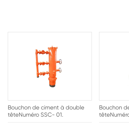
Bouchon de ciment à double
Bouchon de
têteNuméro SSC- 01.
têteNuméro