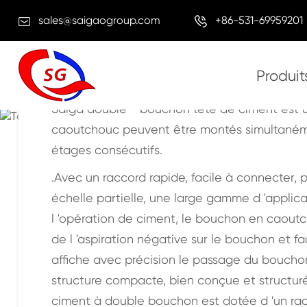
sales@saigaogroup.com
+86-531-69959201
Produit
Tête
Saiga double - bouchon tête de ciment est un
caoutchouc peuvent être montés simultanémen
Maison
Produits
Outil de fixation de puits
Tête de cim
étages consécutifs.
.Avec un raccord rapide, facile à connecter, 
échelle partielle, une large gamme d 'applicat
l 'opération de ciment, le bouchon en caoutch
de l 'aspiration négative sur le bouchon et fa
affiche avec précision le passage du bouchon
structure compacte, bien conçue et structurée
ciment à double bouchon est dotée d 'un rac