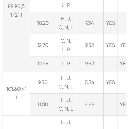
L, P
88.90(3
1/2" )
H, J,
10.20
7.34
YES
C, N, L
C, N,
12.70
9.52
YES
YES
L, P
12.95
L, P
9.52
YES
H, J,
9.50
5.74
YES
C, N, L
101.60(4"
)
H, J,
11.00
6.65
YES
C, N, L
H, J,