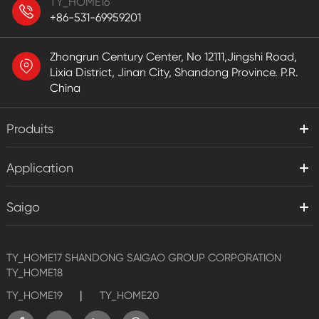
TY_HOME16
+86-531-69959201
Zhongrun Century Center, No 12111,Jingshi Road,
Lixia District, Jinan City, Shandong Province. P.R.
China
Produits
Application
Saigo
TY_HOME17
SHANDONG SAIGAO GROUP CORPORATION
TY_HOME18
|
TY_HOME19
TY_HOME20