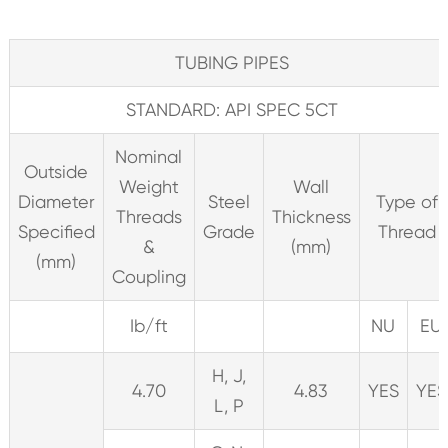
TUBING PIPES
STANDARD: API SPEC 5CT
Nominal
Outside
Weight
Wall
Diameter
Steel
Type of
Threads
Thickness
Specified
Grade
Thread
&
(mm)
(mm)
Coupling
Ib/ft
NU
EU
H, J,
4.70
4.83
YES
YES
L, P