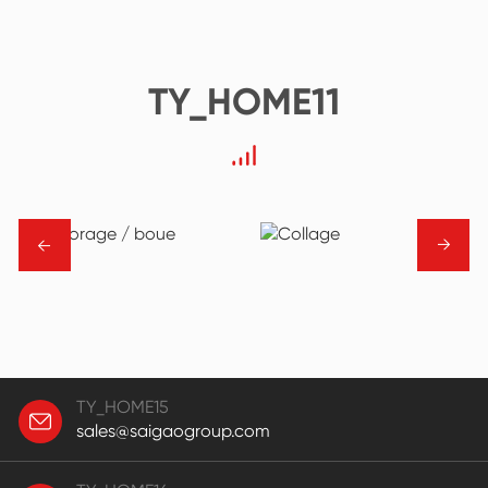
TY_HOME11
→
→
TY_HOME15
sales@saigaogroup.com