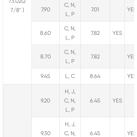
73.02(2
C, N,
7.90
7.01
YES
7/8" )
L, P
C, N,
8.60
7.82
YES
L, P
C, N,
8.70
7.82
YES
L, P
9.45
L, C
8.64
YES
H, J,
9.20
C, N,
6.45
YES
L, P
H, J,
9.30
C, N,
6.45
YES