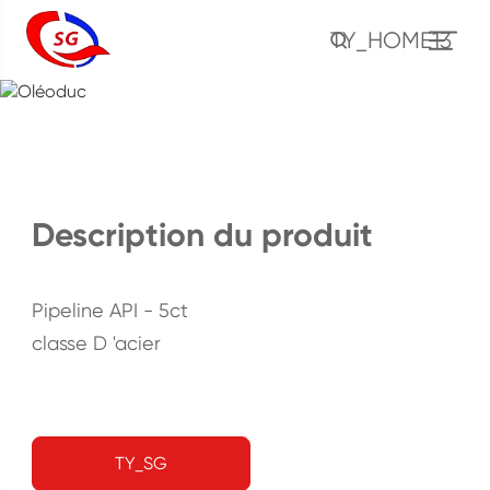
TY_HOME13
Oléoduc
Maison
Produits
Oléoducs nationaux (octg)
Oléoduc
Description du produit
Pipeline API - 5ct
classe D 'acier
TY_SG