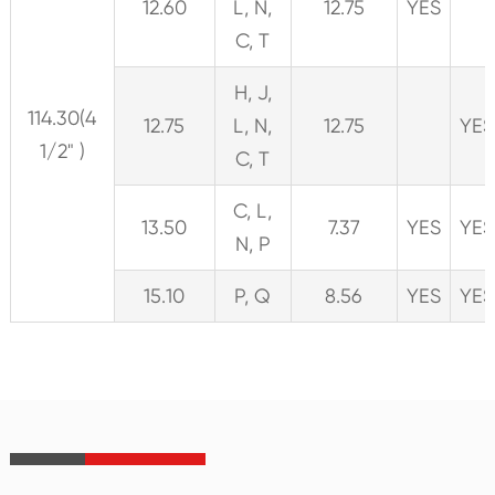
12.60
L, N,
12.75
YES
C, T
H, J,
114.30(4
12.75
L, N,
12.75
YES
1/2" )
C, T
C, L,
13.50
7.37
YES
YES
N, P
15.10
P, Q
8.56
YES
YES