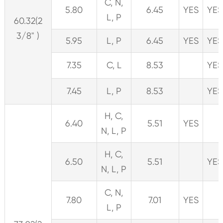
C, N,
5.80
6.45
YES
YES
L, P
60.32(2
3/8" )
5.95
L, P
6.45
YES
YES
7.35
C, L
8.53
YES
7.45
L, P
8.53
YES
H, C,
6.40
5.51
YES
N, L, P
H, C,
6.50
5.51
YES
N, L, P
C, N,
7.80
7.01
YES
L, P