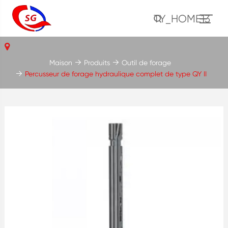
TY_HOME13
Maison
Produits
Outil de forage
Percusseur de forage hydraulique complet de type QY II