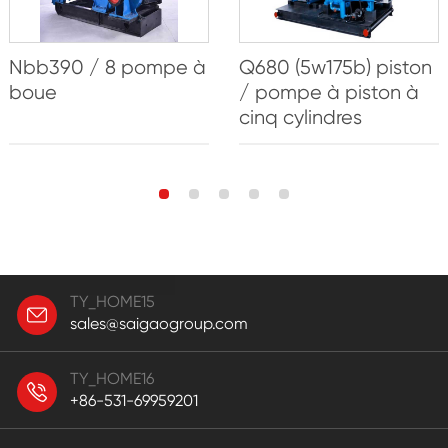
Nbb390 / 8 pompe à
Q680 (5w175b) piston
boue
/ pompe à piston à
cinq cylindres
TY_HOME15
sales@saigaogroup.com
TY_HOME16
+86-531-69959201