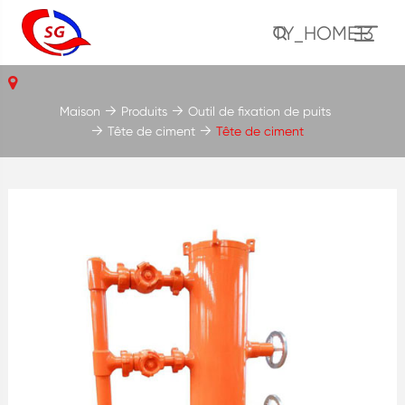
TY_HOME13
Maison
Produits
Outil de fixation de puits
Tête de ciment
Tête de ciment