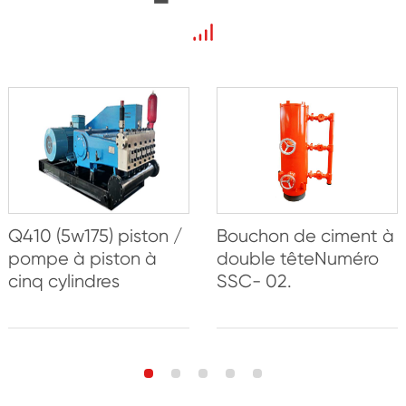
Q410 (5w175) piston /
Bouchon de ciment à
pompe à piston à
double têteNuméro
cinq cylindres
SSC- 02.