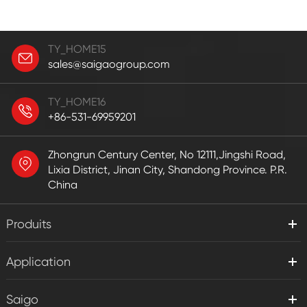
TY_HOME15
sales@saigaogroup.com
TY_HOME16
+86-531-69959201
Zhongrun Century Center, No 12111,Jingshi Road,
Lixia District, Jinan City, Shandong Province. P.R.
China
Produits
Application
Saigo